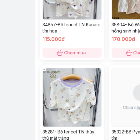
35804- Bộ Wa
34857-Bộ tencel TN Kurumi
hồng sinh nhậ
tím hoa
115.000đ
170.000đ
Chọn mua
Ch
35281- Bộ tencel TN thủy
35322-Bộ Pỵa
thủ mặt trăng
tím