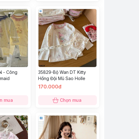
N - Công
35829-Bộ Wan DT Kitty
maid
Hồng Đội Mũ Sao Holle
170.000đ
n mua
Chọn mua