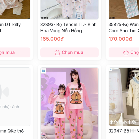
n DT kitty
32893- Bộ Tencel TD- Bình
35825-Bộ Wan 
t
Hoa Vàng Nền Hồng
Caro Sao Tim 
165.000đ
170.000đ
ọn mua
Chọn mua
Chọ
ma QKe thỏ
32947-Bộ HHN-