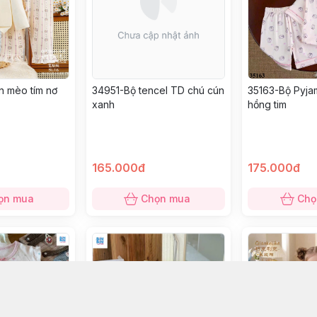
n mèo tím nơ
34951-Bộ tencel TD chú cún
35163-Bộ Pyja
xanh
hồng tim
165.000đ
175.000đ
ọn mua
Chọn mua
Chọ