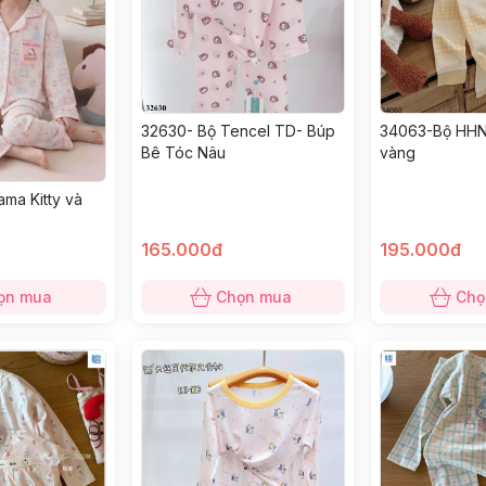
32630- Bộ Tencel TD- Búp
34063-Bộ HHN 
Bê Tóc Nâu
vàng
ma Kitty và
165.000đ
195.000đ
ọn mua
Chọn mua
Chọ