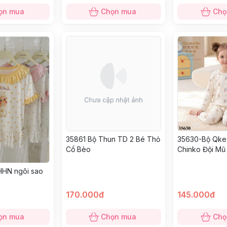
ọn mua
Chọn mua
Chọ
35861 Bộ Thun TD 2 Bé Thỏ
35630-Bộ Qke
Cổ Bèo
Chinko Đội Mũ
HHN ngôi sao
170.000đ
145.000đ
ọn mua
Chọn mua
Chọ