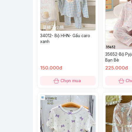
34012- Bộ HHN- Gấu caro
xanh
35652-Bộ Pyja
Bạn Bè
150.000đ
225.000đ
Chọn mua
Ch