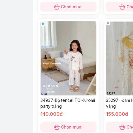
Chọn mua
Ch
34937-Bộ tencel TD Kuromi
35297- Đầm 
party trắng
vàng
140.000đ
155.000đ
Chọn mua
Ch