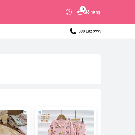
0
Giỏ hàng
090 182 9779