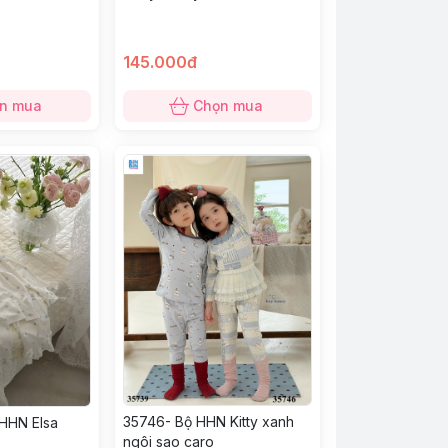
145.000đ
n mua
Chọn mua
35746- Bộ HHN Kitty xanh
HHN Elsa
ngôi sao caro