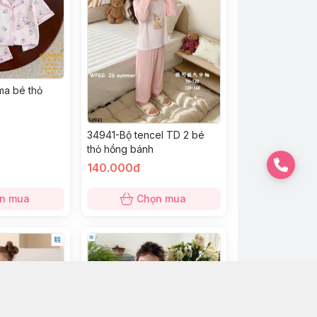
ma bé thỏ
34941-Bộ tencel TD 2 bé
thỏ hồng bánh
140.000đ
n mua
Chọn mua