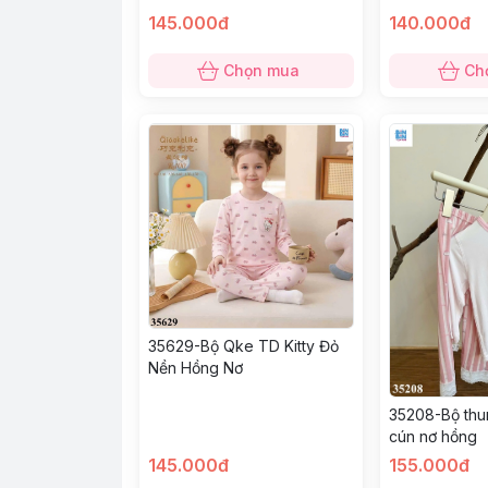
145.000đ
140.000đ
Chọn mua
Ch
35629-Bộ Qke TD Kitty Đỏ
Nền Hồng Nơ
35208-Bộ thu
cún nơ hồng
145.000đ
155.000đ