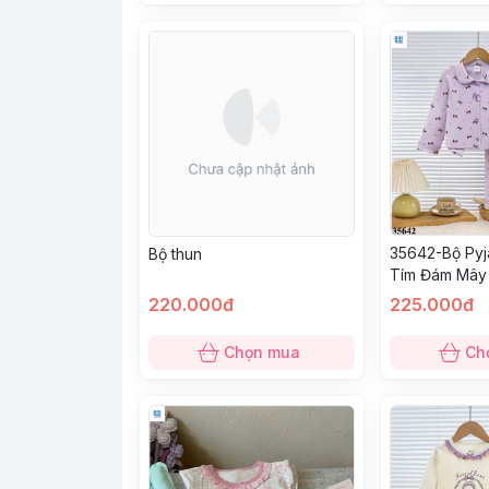
35642-Bộ Pyj
Bộ thun
Tím Đám Mây
220.000đ
225.000đ
Chọn mua
Ch