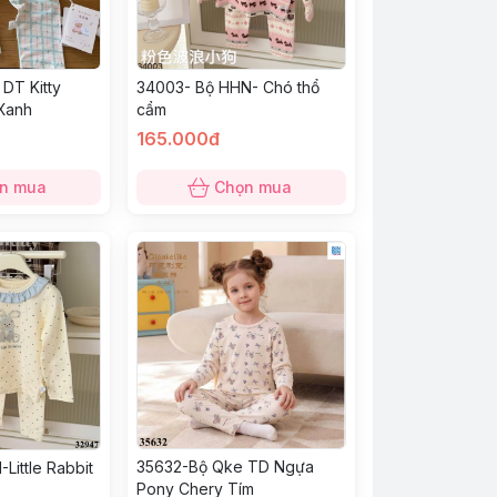
DT Kitty
34003- Bộ HHN- Chó thổ
Xanh
cẩm
165.000đ
n mua
Chọn mua
35632-Bộ Qke TD Ngựa
Little Rabbit
Pony Chery Tím