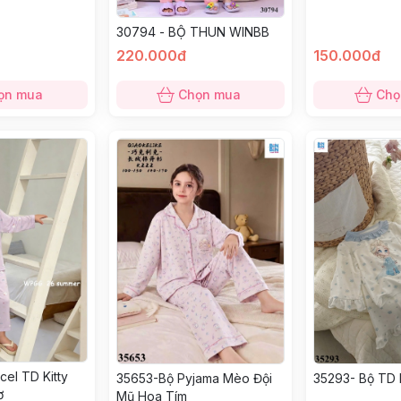
30794 - BỘ THUN WINBB
220.000đ
150.000đ
ọn mua
Chọn mua
Chọ
el TD Kitty
35293- Bộ TD 
35653-Bộ Pyjama Mèo Đội
ơ
Mũ Hoa Tím