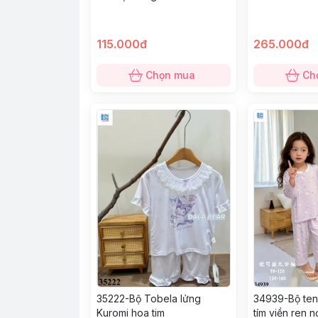
115.000đ
265.000đ
Chọn mua
Ch
35222-Bộ Tobela lửng
34939-Bộ tenc
Kuromi hoa tim
tím viền ren n