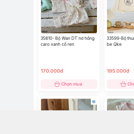
35810- Bộ Wan DT nơ hồng
33599-Bộ thu
caro xanh cổ ren
be Qke
170.000đ
195.000đ
Chọn mua
Ch