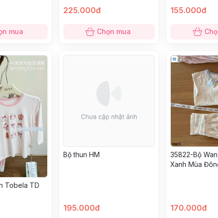
225.000đ
155.000đ
ọn mua
Chọn mua
Chọ
Bộ thun HM
35822-Bộ Wan 
Xanh Mùa Đôn
n Tobela TD
195.000đ
170.000đ