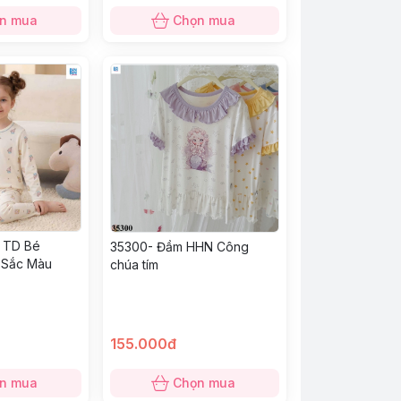
n mua
Chọn mua
 TD Bé
35300- Đầm HHN Công
 Sắc Màu
chúa tím
155.000đ
n mua
Chọn mua