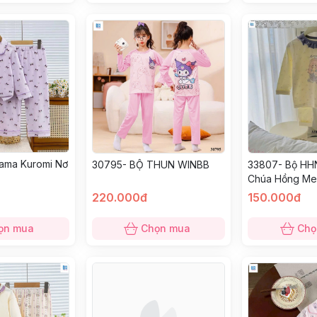
ama Kuromi Nơ
30795- BỘ THUN WINBB
33807- Bộ HH
Chúa Hồng Me
220.000đ
150.000đ
ọn mua
Chọn mua
Chọ