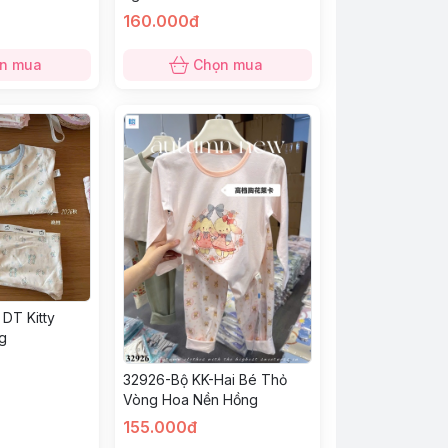
160.000đ
n mua
Chọn mua
DT Kitty
g
32926-Bộ KK-Hai Bé Thỏ
Vòng Hoa Nền Hồng
155.000đ