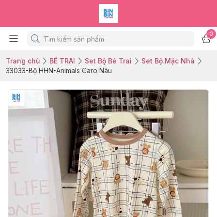
0
Trang chủ
BÉ TRAI
Set Bộ Bé Trai
Set Bộ Mặc Nhà
33033-Bộ HHN-Animals Caro Nâu