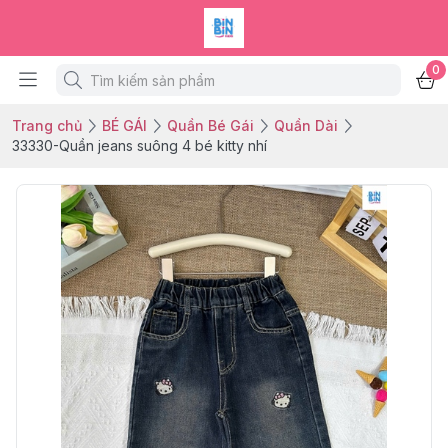
0
Trang chủ
BÉ GÁI
Quần Bé Gái
Quần Dài
33330-Quần jeans suông 4 bé kitty nhí