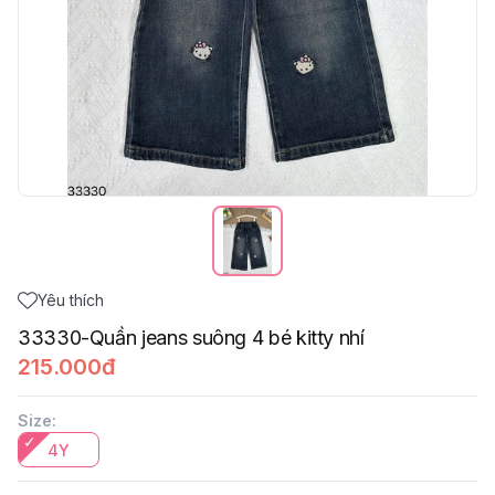
Yêu thích
33330-Quần jeans suông 4 bé kitty nhí
215.000đ
Size
:
4Y